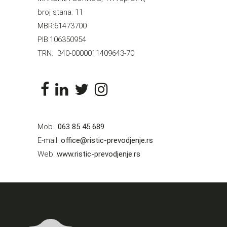
broj stana: 11
MBR:61473700
PIB:106350954
TRN: 340-0000011409643-70
Mob.:
063 85 45 689
E-mail:
office@ristic-prevodjenje.rs
Web:
www.ristic-prevodjenje.rs