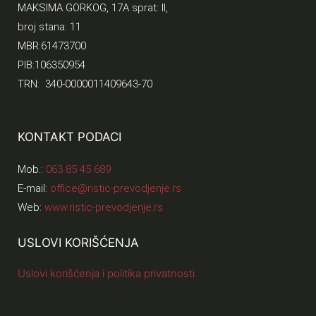
MAKSIMA GORKOG, 17A sprat: II,
broj stana: 11
MBR:61473700
PIB:106350954
TRN: 340-0000011409643-70
KONTAKT PODACI
Mob.:
063 85 45 689
E-mail:
office@ristic-prevodjenje.rs
Web:
www.ristic-prevodjenje.rs
USLOVI KORIŠĆENJA
Uslovi korišćenja i politika privatnosti