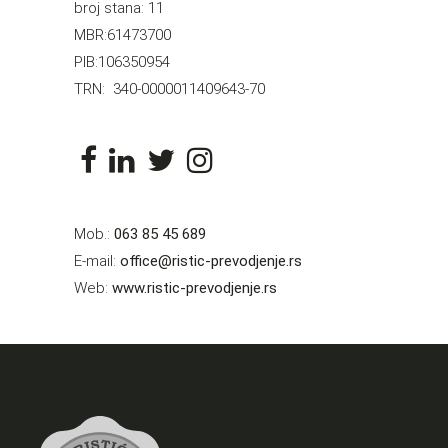
broj stana: 11
MBR:61473700
PIB:106350954
TRN: 340-0000011409643-70
Mob.:
063 85 45 689
E-mail:
office@ristic-prevodjenje.rs
Web:
www.ristic-prevodjenje.rs