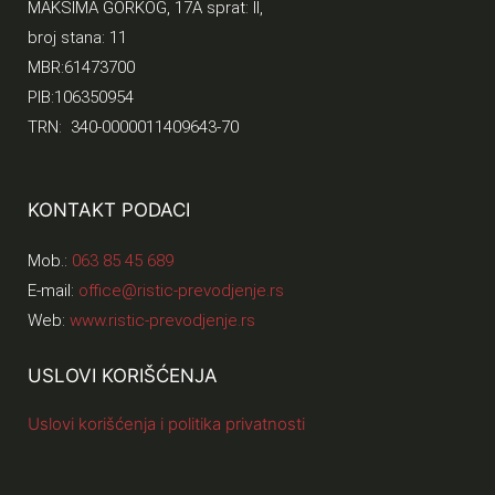
MAKSIMA GORKOG, 17A sprat: II,
broj stana: 11
MBR:61473700
PIB:106350954
TRN: 340-0000011409643-70
KONTAKT PODACI
Mob.:
063 85 45 689
E-mail:
office@ristic-prevodjenje.rs
Web:
www.ristic-prevodjenje.rs
USLOVI KORIŠĆENJA
Uslovi korišćenja i politika privatnosti