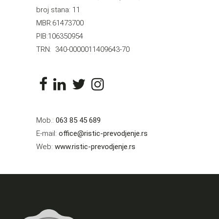
broj stana: 11
MBR:61473700
PIB:106350954
TRN: 340-0000011409643-70
Mob.:
063 85 45 689
E-mail:
office@ristic-prevodjenje.rs
Web:
www.ristic-prevodjenje.rs